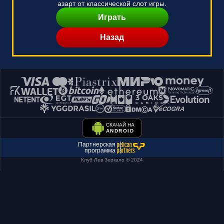
азарт от классической слот игры.
Играть
Назад
СКАЧАЙ НА
ANDROID
Партнерская
программа
Клуб Лев Зеркало © 2024